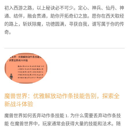
初入西游之路，以上秘诀必不可少。定心、神兵、仙丹、神
通、结伴，融会贯通，助你开拓奇幻之旅。愿你在西天取经
的路上，斩妖除魔，功德圆满，寻获自我，谱写属于你的传
奇。
魔兽世界：优雅解放动作条技能告别，探索全
新战斗体验
魔兽世界如何丢弃动作条技能 1. 为什么需要丢弃动作条技
能 在魔兽世界中，玩家通常会获得大量的技能和法术。随