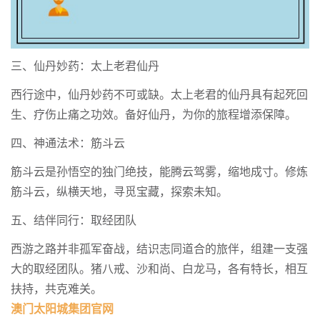
三、仙丹妙药：太上老君仙丹
西行途中，仙丹妙药不可或缺。太上老君的仙丹具有起死回
生、疗伤止痛之功效。备好仙丹，为你的旅程增添保障。
四、神通法术：筋斗云
筋斗云是孙悟空的独门绝技，能腾云驾雾，缩地成寸。修炼
筋斗云，纵横天地，寻觅宝藏，探索未知。
五、结伴同行：取经团队
西游之路并非孤军奋战，结识志同道合的旅伴，组建一支强
大的取经团队。猪八戒、沙和尚、白龙马，各有特长，相互
扶持，共克难关。
澳门太阳城集团官网