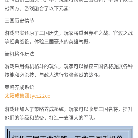
在《街机三国天命》中，玩家将扮演三国名将，率领军队征
战四方。游戏融合了以下元素：
三国历史情节
游戏忠实还原了三国历史，玩家将重温赤壁之战、官渡之战
等经典战役，体验三国豪杰的英雄气概。
街机格斗玩法
游戏采用街机格斗的玩法，玩家可以操控三国名将施展各种
技能和必杀技，与敌人进行紧张激烈的战斗。
策略养成系统
太阳成集团tyc122cc
游戏还加入了策略养成系统，玩家可以收集三国名将，提升
他们的等级和装备，打造一支强大的军队。