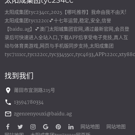
太阳成集团tyc234cc
太阳成集团tyc234cc,2025【哪吒推荐】我命由我不由天!
太阳成集团tyc122cc💕十七年运营,稳定,安全,信誉
【baidu.ag】💕澳门太阳城集团官网,通过最新官网,会员登
录后可快速进入全站入口,下载APP后享受电子竞技,真人互
动与体育类游戏,网页与手机版同步支持,太阳成集团
tyc7111cc,tyc122cc,tyc33455cc,tyc4633,APP122cc,xty8
找到我们
莆田市宜测路215号
13594780334
zgenrenyouxi@baidu.ag
网站地图
网站地图