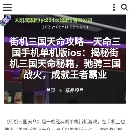
2025-06-11 06:59:51
街机三国天命攻略—天命三
国手机单机版ios：揭秘街
机三国天命秘籍，驰骋三国
战火，成就王者霸业
首页
精品项目
《街机三国天命》是一款经典的单机街机游戏，在手机上也