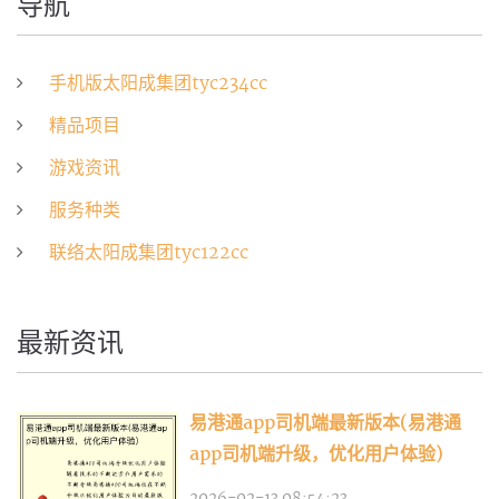
导航
手机版太阳成集团tyc234cc
精品项目
游戏资讯
服务种类
联络太阳成集团tyc122cc
最新资讯
易港通app司机端最新版本(易港通
app司机端升级，优化用户体验)
2026-02-13 08:54:23