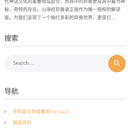
代神话文化的重要组成部分，而其中的异兽更是其中最为神
秘、奇特的存在。山海经异兽录正版作为唯一授权的解读
版，为我们呈现了一个绚烂多彩的异兽世界，更是打...
搜索
Search...
导航
手机版太阳成集团tyc234cc
精品项目