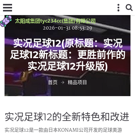
2026-01-31 08:53:29
实况足球12(原标题：实况
足球12新标题：更胜前作的
实况足球12升级版)
首页
精品项目
实况足球12的全新特色和改进
实况足球12是一款由日本KONAMI公司开发的足球类游