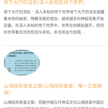
地下大厅的深处(深入未知的地下世界)
地下大厅的深处 - 深入未知的地下世界地下大厅的深处隐藏
着未知的秘密，随着深度的增加，越来越多的神秘现象开始
显露。在深入未知的地下世界中，世界在你眼前展开，但同
时也带着无尽的危险与未知，本文将会为您揭...
山海经异兽录正版(山海经异兽录：唯一正版解
读)
山海经异兽录正版：挖掘中国古代神话文化山海经是中国古