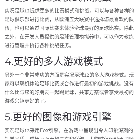
实况足球12提供更多的比赛模式和挑战。可以与各种各样的
足球俱乐部进行比赛，从欧洲五大联赛中选择您最喜欢的队
伍，也可以通过国际比赛来体验全球最好的足球比赛。除此
之外，在开发人员提供的足球管理模拟器中，可以作为教练
进行管理并执行各种挑战任务。
4.更好的多人游戏模式
另外一个非常成功的方面是实况足球12的多人游戏模式。玩
家可以联机体验足球比赛或合作进行最初的游戏挑战。没有
什么比与您的好朋友一起踢足球，共事方案或者享受最初的
游戏兴趣更好的了。
5.更好的图像和游戏引擎
实况足球12采用Fox引擎，在游戏中呈现出令人印象深刻的