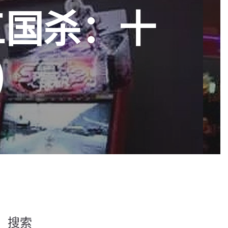
三国杀：十
)
搜索