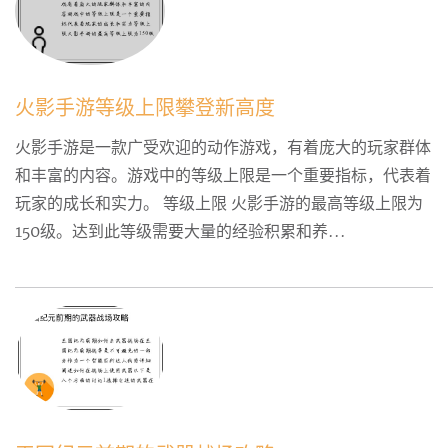
火影手游等级上限攀登新高度
火影手游是一款广受欢迎的动作游戏，有着庞大的玩家群体
和丰富的内容。游戏中的等级上限是一个重要指标，代表着
玩家的成长和实力。 等级上限 火影手游的最高等级上限为
150级。达到此等级需要大量的经验积累和养...