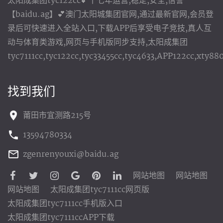
太阳成集团tyc122cc💕十七年运营,稳定,安全,信誉
【baidu.ag】💕澳门太阳城集团官网,通过最新官网,会员登
录后可快速进入全站入口,下载APP后享受电子竞技,真人互
动与体育类游戏,网页与手机版同步支持,太阳成集团
tyc7111cc,tyc122cc,tyc33455cc,tyc4633,APP122cc,xty8
找到我们
莆田市宜测路215号
13594780334
zgenrenyouxi@baidu.ag
网站地图
网站地图
网站地图
太阳成集团tyc7111cc网页版
太阳成集团tyc7111cc手机版入口
太阳成集团tyc7111ccAPP下载