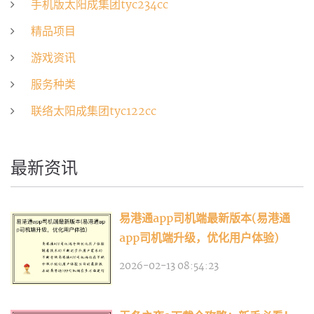
手机版太阳成集团tyc234cc
精品项目
游戏资讯
服务种类
联络太阳成集团tyc122cc
最新资讯
易港通app司机端最新版本(易港通
app司机端升级，优化用户体验)
2026-02-13 08:54:23