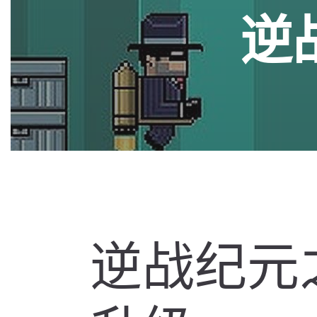
逆
逆战纪元