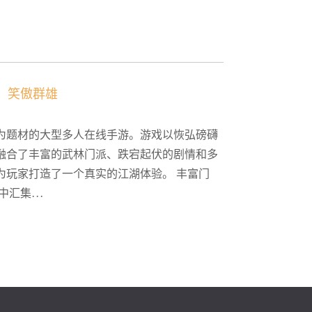
，笑傲群雄
为题材的大型多人在线手游。游戏以恢弘磅礴
融合了丰富的武林门派、跌宕起伏的剧情和多
为玩家打造了一个真实的江湖体验。 丰富门
汇集...